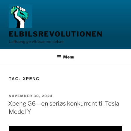
Videre
til
indhold
ELBILSREVOLUTIONEN
Uafhængige elbilsanmeldelser
Menu
TAG:
XPENG
UDGIVET
NOVEMBER 30, 2024
DEN
Xpeng G6 – en seriøs konkurrent til Tesla
Model Y