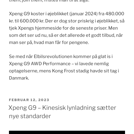
Xpeng G9 koster i øjeblikket (januar 2024) fra 480.000
kr. til 600.000 kr. Der er dog stor priskrig i øjeblikket, så
tjek Xpengs hjemmeside for de seneste priser. Men
som det ser ud nu, så er det allerede et godt tilbud, når
man ser på, hvad man får for pengene.
Se med når Elbilsrevolutionen kommer på glat is i
Xpeng G9 AWD Performance – vi lavede nemlig
optagelserne, mens Kong Frost stadig havde sit tag i
Danmark.
UDGIVET
FEBRUAR 12, 2023
DEN
Xpeng G9 – Kinesisk lynladning sætter
nye standarder