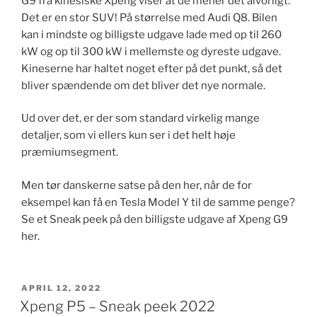
G9 fra kinesiske Xpeng viser at de mener det alvorligt.
Det er en stor SUV! På størrelse med Audi Q8. Bilen
kan i mindste og billigste udgave lade med op til 260
kW og op til 300 kW i mellemste og dyreste udgave.
Kineserne har haltet noget efter på det punkt, så det
bliver spændende om det bliver det nye normale.
Ud over det, er der som standard virkelig mange
detaljer, som vi ellers kun ser i det helt høje
præmiumsegment.
Men tør danskerne satse på den her, når de for
eksempel kan få en Tesla Model Y til de samme penge?
Se et Sneak peek på den billigste udgave af Xpeng G9
her.
UDGIVET
APRIL 12, 2022
DEN
Xpeng P5 – Sneak peek 2022