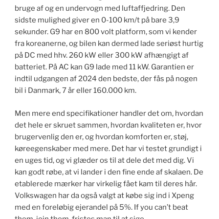
bruge af og en undervogn med luftaffjedring. Den
sidste mulighed giver en 0-100 km/t på bare 3,9
sekunder. G9 har en 800 volt platform, som vi kender
fra koreanerne, og bilen kan dermed lade seriøst hurtig
på DC med hhv. 260 kW eller 300 kW afhængigt af
batteriet. På AC kan G9 lade med 11 kW. Garantien er
indtil udgangen af 2024 den bedste, der fås på nogen
bil i Danmark, 7 år eller 160.000 km.
Men mere end specifikationer handler det om, hvordan
det hele er skruet sammen, hvordan kvaliteten er, hvor
brugervenlig den er, og hvordan komforten er, støj,
køreegenskaber med mere. Det har vi testet grundigt i
en uges tid, og vi glæder os til at dele det med dig. Vi
kan godt røbe, at vi lander i den fine ende af skalaen. De
etablerede mærker har virkelig fået kam til deres hår.
Volkswagen har da også valgt at købe sig ind i Xpeng
med en foreløbig ejerandel på 5%. If you can’t beat
them, join them, fristes man til at sige.