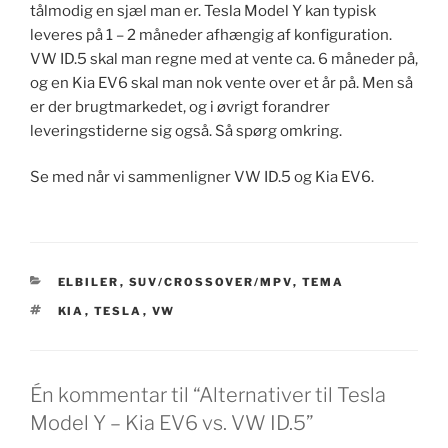
tålmodig en sjæl man er. Tesla Model Y kan typisk
leveres på 1 – 2 måneder afhængig af konfiguration.
VW ID.5 skal man regne med at vente ca. 6 måneder på,
og en Kia EV6 skal man nok vente over et år på. Men så
er der brugtmarkedet, og i øvrigt forandrer
leveringstiderne sig også. Så spørg omkring.
Se med når vi sammenligner VW ID.5 og Kia EV6.
KATEGORIER
ELBILER
,
SUV/CROSSOVER/MPV
,
TEMA
TAGS
KIA
,
TESLA
,
VW
Én kommentar til “Alternativer til Tesla
Model Y – Kia EV6 vs. VW ID.5”