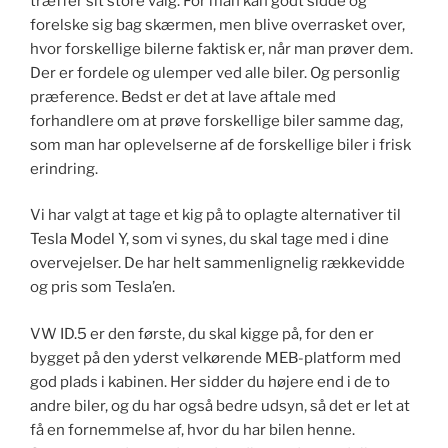
træffer sit store valg. For man kan godt sidde og
forelske sig bag skærmen, men blive overrasket over,
hvor forskellige bilerne faktisk er, når man prøver dem.
Der er fordele og ulemper ved alle biler. Og personlig
præference. Bedst er det at lave aftale med
forhandlere om at prøve forskellige biler samme dag,
som man har oplevelserne af de forskellige biler i frisk
erindring.
Vi har valgt at tage et kig på to oplagte alternativer til
Tesla Model Y, som vi synes, du skal tage med i dine
overvejelser. De har helt sammenlignelig rækkevidde
og pris som Tesla’en.
VW ID.5 er den første, du skal kigge på, for den er
bygget på den yderst velkørende MEB-platform med
god plads i kabinen. Her sidder du højere end i de to
andre biler, og du har også bedre udsyn, så det er let at
få en fornemmelse af, hvor du har bilen henne.