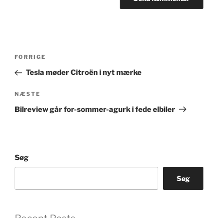
Indlægsnavigation
Forrige
FORRIGE
indlæg
Tesla møder Citroën i nyt mærke
Næste
NÆSTE
indlæg
Bilreview går for-sommer-agurk i fede elbiler
Søg
Søg