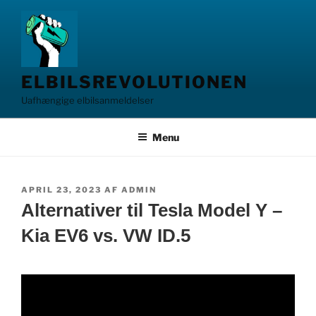
Videre
til
indhold
ELBILSREVOLUTIONEN
Uafhængige elbilsanmeldelser
Menu
UDGIVET
APRIL 23, 2023
AF
ADMIN
DEN
Alternativer til Tesla Model Y –
Kia EV6 vs. VW ID.5