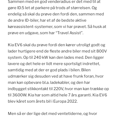
Sammen med en god venderadius er det med til at
gøre ID.5 let at parkere på trods af størrelsen. Og
endelig så skal du prøve den fordi den, sammen med
de andre ID-biler, har et af de bedste aktive
køreassistent-systemer, som vi har prøvet. Så husk at
prøve en udgave, som har “Travel Assist”.
Kia EV6 skal du prøve fordi den kører utroligt godt og
lader hurtigere end de fleste andre biler med sit 800V
system. Op til 240 kW kan den lades med. Den ligger
lavere og det hele er lidt mere sportsligt indrettet,
samtidig med at der er god plads i bilen. Bilen
udmærker sig desuden ved at have frunk foran, hvor
man kan opbevare bl.a. ladekabler, og den har
indbygget stikkontakt til 220V, hvor man kan trække op
til 3600W. Kia har som altid hele 7 års garanti. Kia EV6
blev kåret som årets bil i Europa 2022.
Men så er der lige det med ventetiderne, og hvor