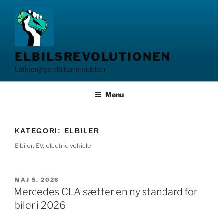
Videre
til
indhold
ELBILSREVOLUTIONEN
Uafhængige elbilsanmeldelser
Menu
KATEGORI:
ELBILER
Elbiler, EV, electric vehicle
UDGIVET
MAJ 5, 2026
DEN
Mercedes CLA sætter en ny standard for
biler i 2026