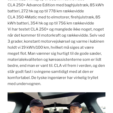
CLA 250+ Advance Edition med baghjulstræk, 85 kWh
batteri, 272 hk og op til 778 km rækkevidde
CLA 350 4Matic med to elmotorer, firehjulstræk, 85
kWh batteri, 354 hk og op til 756 km rækkevidde
​​Vi har testet CLA 250+ og manglede ikke noget, noget
når det kommer til motorkraft og rækkevidde. Selv ved
3 grader, konstant motorvejskørsel og varme i kabinen
holdt vi 19 kWh/100 km, hvilket må siges at være
meget flot. Man vænner sig hurtigt til de gode sæder,
materialekvaliteten og køreassistenterne som er lidt
bedre, end man er vant til. CLA vil frem i verden, og den
står godt fast i svingene samtidigt med at den er
komfortabel. De tyske ingeniører har virkelig tryllet
med undervognen.