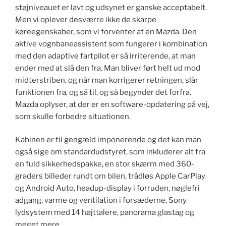
støjniveauet er lavt og udsynet er ganske acceptabelt.
Men vi oplever desværre ikke de skarpe
køreegenskaber, som vi forventer af en Mazda. Den
aktive vognbaneassistent som fungerer i kombination
med den adaptive fartpilot er så irriterende, at man
ender med at slå den fra. Man bliver ført helt ud mod
midterstriben, og når man korrigerer retningen, slår
funktionen fra, og så til, og så begynder det forfra.
Mazda oplyser, at der er en software-opdatering på vej,
som skulle forbedre situationen.
Kabinen er til gengæld imponerende og det kan man
også sige om standardudstyret, som inkluderer alt fra
en fuld sikkerhedspakke, en stor skærm med 360-
graders billeder rundt om bilen, trådløs Apple CarPlay
og Android Auto, headup-display i forruden, nøglefri
adgang, varme og ventilation i forsæderne, Sony
lydsystem med 14 højttalere, panorama glastag og
meget mere.