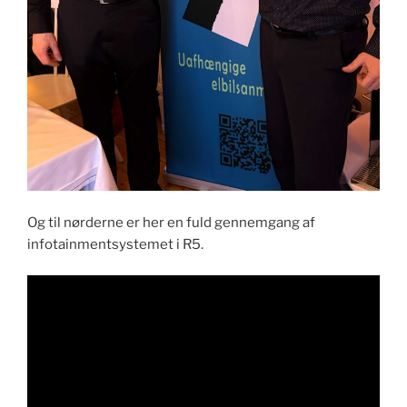
Og til nørderne er her en fuld gennemgang af
infotainmentsystemet i R5.