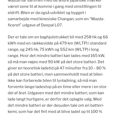
Mazda har sammen med de andre japanske mærker
været sene til at komme i gang med omstillingen til
eldrift. Bilen er da også udviklet og bygget i
samarbejde med kinesiske Changan, som en “Mazda-
ficeret” udgave af Deepal L07.
Der er tale om en baghjulstrukket bil med 258 hk og 66
kWh med en rækkevidde på 479 km (WLTP) i standard
range, og 245 hk, 75 kWh og 552 km (WLTP) i long
range. Hvor det mindre batteri kan lades med 165 kW,
så må man nøjes med 90 kW på det store batteri. Det
giver en teoretisk ladetid på 47 minutter fra 10 – 80 %
på det store batteri, men sammenholdt med at bilen
ikke kan forberede bilen til lynladning, så må man
forvente lange ladestop på en time eller mere i en stor
del af året. Udgaven med det mindre batteri, som kan
lade langt hurtigere, er derfor det oplagte valg. Med
det mindre batteri er der desuden tale om en batteri-
kemi, som har det fint med at blive ladet op til 100 %