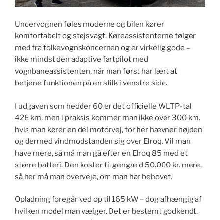
Undervognen føles moderne og bilen kører
komfortabelt og støjsvagt. Køreassistenterne følger
med fra folkevognskoncernen og er virkelig gode –
ikke mindst den adaptive fartpilot med
vognbaneassistenten, når man først har lært at
betjene funktionen på en stilk i venstre side.
I udgaven som hedder 60 er det officielle WLTP-tal
426 km, men i praksis kommer man ikke over 300 km.
hvis man kører en del motorvej, for her hævner højden
og dermed vindmodstanden sig over Elroq. Vil man
have mere, så må man gå efter en Elroq 85 med et
større batteri. Den koster til gengæld 50.000 kr. mere,
så her må man overveje, om man har behovet.
Opladning foregår ved op til 165 kW – dog afhængig af
hvilken model man vælger. Det er bestemt godkendt.