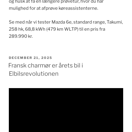
og husk at få en længere prøvetur, hvor du har
mulighed for at afprøve køreassiste​nterne.
Se med når vi tester Mazda 6e, standard range, Takumi,
258 hk, 68​,8 kWh (479 km WLTP) til en pris fra
289.990 kr.
UDGIVET
DECEMBER 21, 2025
DEN
Fransk charmør er årets bil i
Elbilsrevolutionen