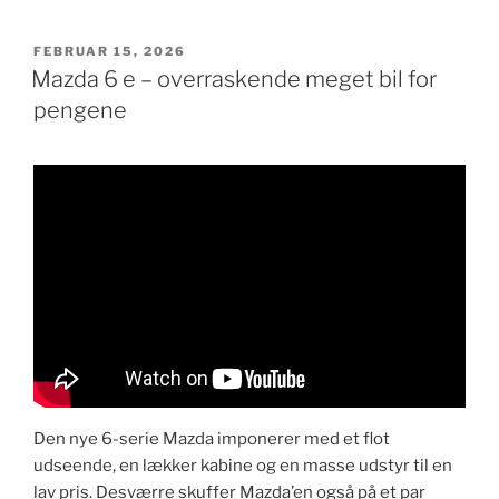
UDGIVET
FEBRUAR 15, 2026
DEN
Mazda 6 e – overraskende meget bil for
pengene
​Den nye 6-serie Mazda imponerer med et flot
udseende, en lækker kabine og en masse udstyr til en
lav pris. Desværre skuffer Mazda’en også på et par