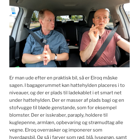
Er man ude efter en praktisk bil, så er Elroq måske
sagen. I bagagerummet kan hattehylden placeres i to
niveauer, og der er plads til ladekablet i et smart net
under hattehylden. Der er masser af plads bagi og en
stofvugge til bløde genstande, som for eksempel
blomster. Der er isskraber, paraply, holdere til
kuglepenne, armlæn, opbevaring og strømudtag alle
vegne. Elroq overrasker og imponerer som
hverdagsbil. Og så i farver som rød​, blå​, lysegrøn, samt