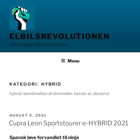
Videre
til
indhold
ELBILSREVOLUTIONEN
Uafhængige elbilsanmeldelser
Menu
KATEGORI:
HYBRID
hybrid, kombination af drivmidler, benzin el, diesel el
UDGIVET
AUGUST 5, 2021
DEN
Cupra Leon Sportstourer e-HYBRID 2021
Spansk løve forvandlet til ninja