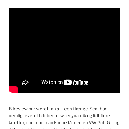
Bilreview har været fan af Leon i længe. Seat har
nemlig leveret lidt bedre køredynamik og lidt flere
kræfter, end man man kunne få med en VW Golf GTI og