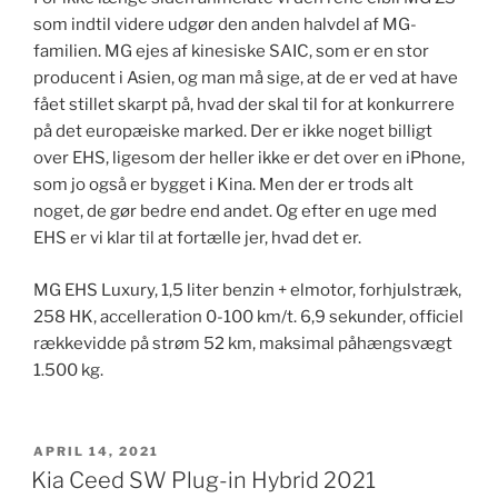
som indtil videre udgør den anden halvdel af MG-
familien. MG ejes af kinesiske SAIC, som er en stor
producent i Asien, og man må sige, at de er ved at have
fået stillet skarpt på, hvad der skal til for at konkurrere
på det europæiske marked. Der er ikke noget billigt
over EHS, ligesom der heller ikke er det over en iPhone,
som jo også er bygget i Kina. Men der er trods alt
noget, de gør bedre end andet. Og efter en uge med
EHS er vi klar til at fortælle jer, hvad det er.
MG EHS Luxury, 1,5 liter benzin + elmotor, forhjulstræk,
258 HK, accelleration 0-100 km/t. 6,9 sekunder, officiel
rækkevidde på strøm 52 km, maksimal påhængsvægt
1.500 kg.
UDGIVET
APRIL 14, 2021
DEN
Kia Ceed SW Plug-in Hybrid 2021