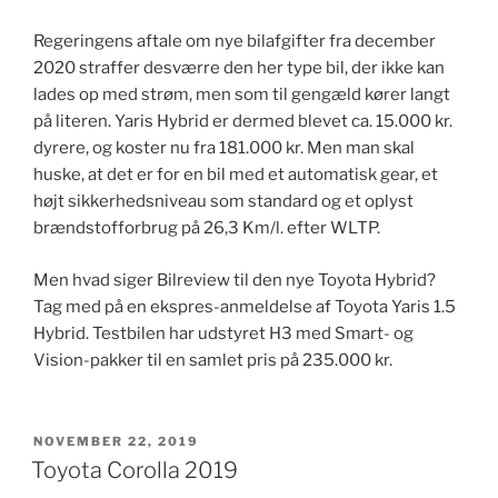
Regeringens aftale om nye bilafgifter fra december
2020 straffer desværre den her type bil, der ikke kan
lades op med strøm, men som til gengæld kører langt
på literen. Yaris Hybrid er dermed blevet ca. 15.000 kr.
dyrere, og koster nu fra 181.000 kr. Men man skal
huske, at det er for en bil med et automatisk gear, et
højt sikkerhedsniveau som standard og et oplyst
brændstofforbrug på 26,3 Km/l. efter WLTP.
Men hvad siger Bilreview til den nye Toyota Hybrid?
Tag med på en ekspres-anmeldelse af Toyota Yaris 1.5
Hybrid. Testbilen har udstyret H3 med Smart- og
Vision-pakker til en samlet pris på 235.000 kr.
UDGIVET
NOVEMBER 22, 2019
DEN
Toyota Corolla 2019