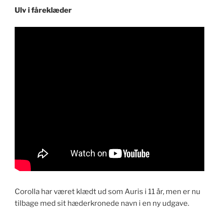
Ulv i fåreklæder
Corolla har været klædt ud som Auris i 11 år, men er nu
tilbage med sit hæderkronede navn i en ny udgave.