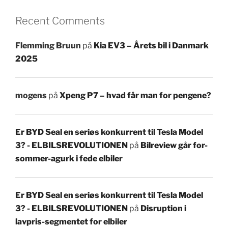
Recent Comments
Flemming Bruun
på
Kia EV3 – Årets bil i Danmark
2025
mogens
på
Xpeng P7 – hvad får man for pengene?
Er BYD Seal en seriøs konkurrent til Tesla Model
3? - ELBILSREVOLUTIONEN
på
Bilreview går for-
sommer-agurk i fede elbiler
Er BYD Seal en seriøs konkurrent til Tesla Model
3? - ELBILSREVOLUTIONEN
på
Disruption i
lavpris-segmentet for elbiler