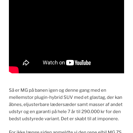
Så er MG på banen igen og denne gang med en
mellemstor plugin-hybrid SUV med et glastag, der kan
åbnes, eljusterbare lædersæder samt masser af andet
udstyr og en garanti på hele 7 år til 290.000 kr for den
bedst udstyrede variant. Det er skabt til at imponere.
For ikke længe siden anmeldte vi den rene elbil MG ZS