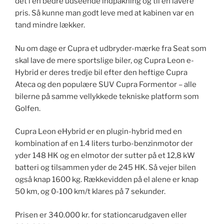
det i en bedre udseende indpakning og til en lavere
pris. Så kunne man godt leve med at kabinen var en
tand mindre lækker.
Nu om dage er Cupra et udbryder-mærke fra Seat som
skal lave de mere sportslige biler, og Cupra Leon e-
Hybrid er deres tredje bil efter den heftige Cupra
Ateca og den populære SUV Cupra Formentor – alle
bilerne på samme vellykkede tekniske platform som
Golfen.
Cupra Leon eHybrid er en plugin-hybrid med en
kombination af en 1.4 liters turbo-benzinmotor der
yder 148 HK og en elmotor der sutter på et 12,8 kW
batteri og tilsammen yder de 245 HK. Så vejer bilen
også knap 1600 kg. Rækkevidden på el alene er knap
50 km, og 0-100 km/t klares på 7 sekunder.
Prisen er 340.000 kr. for stationcarudgaven eller