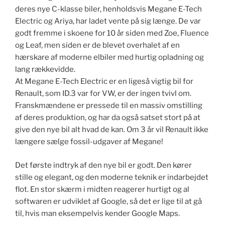
deres nye C-klasse biler, henholdsvis Megane E-Tech
Electric og Ariya, har ladet vente på sig længe. De var
godt fremme i skoene for 10 år siden med Zoe, Fluence
og Leaf, men siden er de blevet overhalet af en
hærskare af moderne elbiler med hurtig opladning og
lang rækkevidde.
At Megane E-Tech Electric er en ligeså vigtig bil for
Renault, som ID.3 var for VW, er der ingen tvivl om.
Franskmændene er pressede til en massiv omstilling
af deres produktion, og har da også satset stort på at
give den nye bil alt hvad de kan. Om 3 år vil Renault ikke
længere sælge fossil-udgaver af Megane!
Det første indtryk af den nye bil er godt. Den kører
stille og elegant, og den moderne teknik er indarbejdet
flot. En stor skærm i midten reagerer hurtigt og al
softwaren er udviklet af Google, så det er lige til at gå
til, hvis man eksempelvis kender Google Maps.