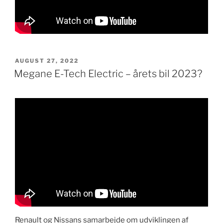
UDGIVET
AUGUST 27, 2022
DEN
Megane E-Tech Electric – årets bil 2023?
Renault og Nissans samarbejde om udviklingen af