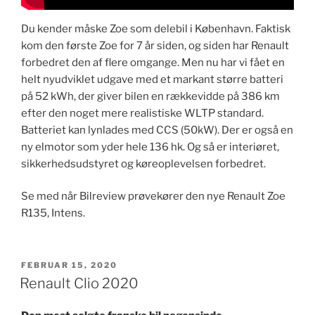
Du kender måske Zoe som delebil i København. Faktisk
kom den første Zoe for 7 år siden, og siden har Renault
forbedret den af flere omgange. Men nu har vi fået en
helt nyudviklet udgave med et markant større batteri
på 52 kWh, der giver bilen en rækkevidde på 386 km
efter den noget mere realistiske WLTP standard.
Batteriet kan lynlades med CCS (50kW). Der er også en
ny elmotor som yder hele 136 hk. Og så er interiøret,
sikkerhedsudstyret og køreoplevelsen forbedret.
Se med når Bilreview prøvekører den nye Renault Zoe
R135, Intens.
UDGIVET
FEBRUAR 15, 2020
DEN
Renault Clio 2020