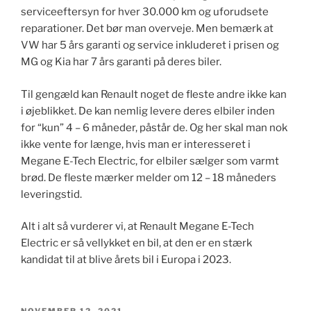
serviceeftersyn for hver 30.000 km og uforudsete
reparationer. Det bør man overveje. Men bemærk at
VW har 5 års garanti og service inkluderet i prisen og
MG og Kia har 7 års garanti på deres biler.
Til gengæld kan Renault noget de fleste andre ikke kan
i øjeblikket. De kan nemlig levere deres elbiler inden
for “kun” 4 – 6 måneder, påstår de. Og her skal man nok
ikke vente for længe, hvis man er interesseret i
Megane E-Tech Electric, for elbiler sælger som varmt
brød. De fleste mærker melder om 12 – 18 måneders
leveringstid.
Alt i alt så vurderer vi, at Renault Megane E-Tech
Electric er så vellykket en bil, at den er en stærk
kandidat til at blive årets bil i Europa i 2023.
UDGIVET
NOVEMBER 12, 2021