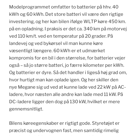
Modelprogrammet omfatter to batterier på hhv. 40
kWh og 60 kWh. Det store batteri vil være den rigtige
investering, og her kan bilen ifølge WLTP køre 450 km.
på en opladning. I praksis er det ca. 340 km på motorvej
ved 110 km/t. ved en temperatur på 20 grader. På
landevej og ved bykørsel vil man kunne køre
væsentligt længere. 60 kWh er et udmærket
kompromis for en bil i den størrelse, for batterier vejer
også – så jo større batteri, jo færre kilometer per kWh.
Og batterier er dyre. Så det handler i ligeså høj grad om,
hvor hurtigt man kan oplade igen. Og her skiller den
nye Megane sig ud ved at kunne lade ved 22 kW på AC-
ladere, hvor næsten alle andre kan lade med 11 kW. På
DC-ladere ligger den dog på 130 kW, hvilket er mere
gennemsnitligt.
Bilens køreegenskaber er rigtigt gode. Styretøjet er
præcist og undervognen fast, men samtidig rimelig