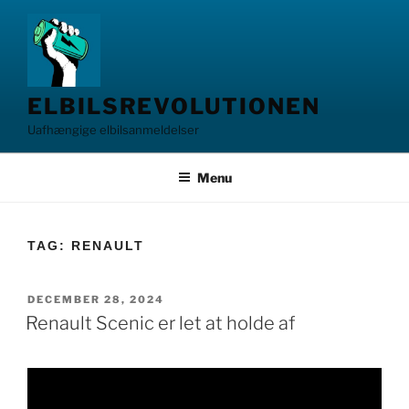
Videre
til
indhold
ELBILSREVOLUTIONEN
Uafhængige elbilsanmeldelser
Menu
TAG:
RENAULT
UDGIVET
DECEMBER 28, 2024
DEN
Renault Scenic er let at holde af