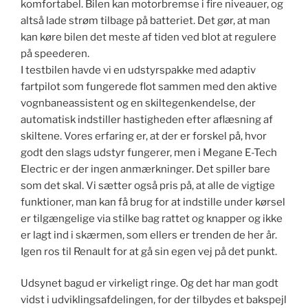
komfortabel. Bilen kan motorbremse i fire niveauer, og
altså lade strøm tilbage på batteriet. Det gør, at man
kan køre bilen det meste af tiden ved blot at regulere
på speederen.
I testbilen havde vi en udstyrspakke med adaptiv
fartpilot som fungerede flot sammen med den aktive
vognbaneassistent og en skiltegenkendelse, der
automatisk indstiller hastigheden efter aflæsning af
skiltene. Vores erfaring er, at der er forskel på, hvor
godt den slags udstyr fungerer, men i Megane E-Tech
Electric er der ingen anmærkninger. Det spiller bare
som det skal. Vi sætter også pris på, at alle de vigtige
funktioner, man kan få brug for at indstille under kørsel
er tilgængelige via stilke bag rattet og knapper og ikke
er lagt ind i skærmen, som ellers er trenden de her år.
Igen ros til Renault for at gå sin egen vej på det punkt.
Udsynet bagud er virkeligt ringe. Og det har man godt
vidst i udviklingsafdelingen, for der tilbydes et bakspejl