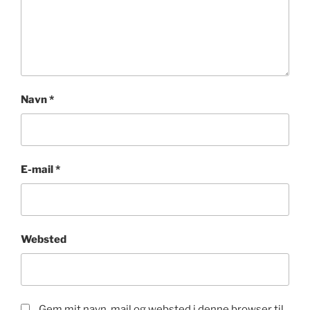
Navn
*
E-mail
*
Websted
Gem mit navn, mail og websted i denne browser til