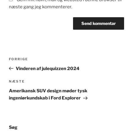
næste gang jeg kommenterer.
Indlægsnavigation
Forrige
FORRIGE
indlæg
Vinderen af julequizzen 2024
Næste
NÆSTE
indlæg
Amerikansk SUV design møder tysk
ingeniørkundskab i Ford Explorer
Søg