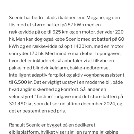
Scenic har bedre plads i kabinen end Megane, og den
fås med et større batteri på 87 kWh med en
rækkevidde på op til 625 km og en motor, der yder 220
hk. Man kan dog også købe Scenic med et batteri på 60
kWh og en rækkevidde på op til 420 km​, med en motor
som yder 170 hk. Med mindre man køber topudgaven,
hvor det er inkluderet, så anbefaler vi at tilkøbe en
pakke med blindvinkelalarm, bakke-nødbremse,
intelligent adaptiv fartpilot og aktiv vognbaneassistent
til 6.500 kr. Det er vigtigt udstyr i en moderne bil, både
hvad angår sikkerhed og komfort. Så lander en
veludstyret ”Techno”-udgave med det store batteri på
321.490 kr., som det ser ud ultimo december 2024, og
det er bestemt en god pris.
Renault Scenic er bygget på en dedikeret
elbilsplatform, hvilket viser sig i en rummelig kabine