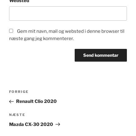
Websted
Gem mit navn, mail og websted i denne browser til
næste gang jeg kommenterer.
Indlægsnavigation
Forrige
FORRIGE
indlæg
Renault Clio 2020
Næste
NÆSTE
indlæg
Mazda CX-30 2020