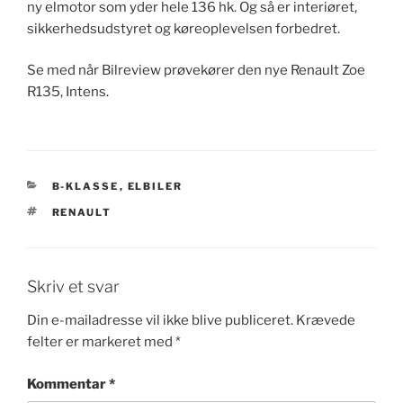
ny elmotor som yder hele 136 hk. Og så er interiøret,
sikkerhedsudstyret og køreoplevelsen forbedret.
Se med når Bilreview prøvekører den nye Renault Zoe
R135, Intens.
KATEGORIER
B-KLASSE
,
ELBILER
TAGS
RENAULT
Skriv et svar
Din e-mailadresse vil ikke blive publiceret.
Krævede
felter er markeret med
*
Kommentar
*