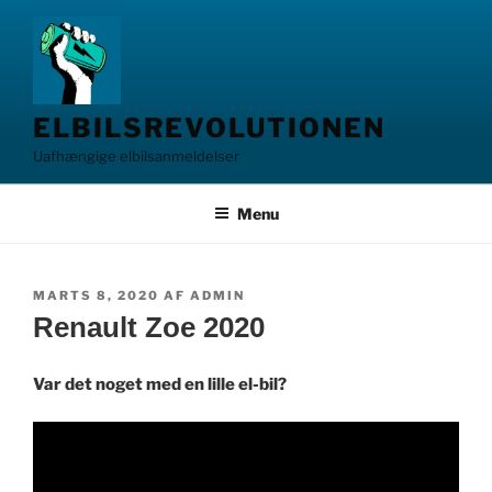
Videre
til
indhold
ELBILSREVOLUTIONEN
Uafhængige elbilsanmeldelser
Menu
UDGIVET
MARTS 8, 2020
AF
ADMIN
DEN
Renault Zoe 2020
Var det noget med en lille el-bil?