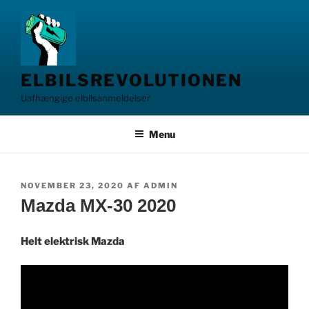
Videre
til
indhold
ELBILSREVOLUTIONEN
Uafhængige elbilsanmeldelser
Menu
UDGIVET
NOVEMBER 23, 2020
AF
ADMIN
DEN
Mazda MX-30 2020
Helt elektrisk Mazda