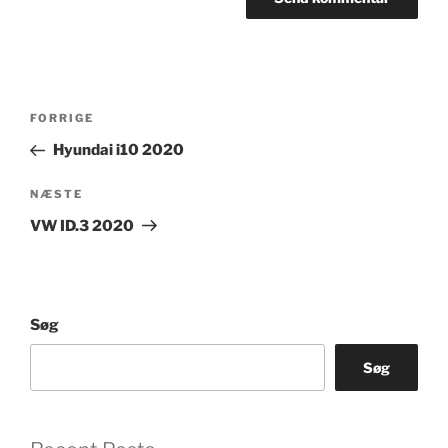
Indlægsnavigation
Forrige
FORRIGE
indlæg
Hyundai i10 2020
Næste
NÆSTE
indlæg
VW ID.3 2020
Søg
Søg