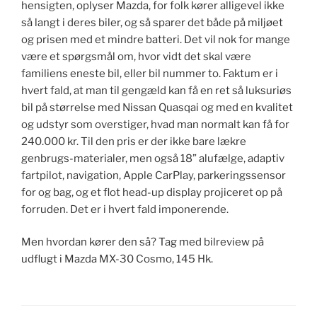
hensigten, oplyser Mazda, for folk kører alligevel ikke
så langt i deres biler, og så sparer det både på miljøet
og prisen med et mindre batteri. Det vil nok for mange
være et spørgsmål om, hvor vidt det skal være
familiens eneste bil, eller bil nummer to. Faktum er i
hvert fald, at man til gengæld kan få en ret så luksuriøs
bil på størrelse med Nissan Quasqai og med en kvalitet
og udstyr som overstiger, hvad man normalt kan få for
240.000 kr. Til den pris er der ikke bare lækre
genbrugs-materialer, men også 18” alufælge, adaptiv
fartpilot, navigation, Apple CarPlay, parkeringssensor
for og bag, og et flot head-up display projiceret op på
forruden. Det er i hvert fald imponerende.
Men hvordan kører den så? Tag med bilreview på
udflugt i Mazda MX-30 Cosmo, 145 Hk.