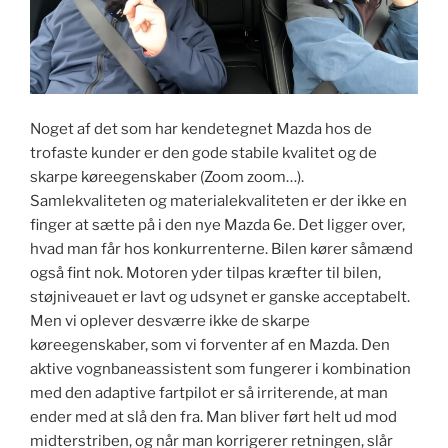
Noget af det som har kendetegnet Mazda hos de
trofaste kunder er den gode stabile kvalitet og de
skarpe køreegenskaber (Zoom zoom…).
Samlekvaliteten og materialekvaliteten er der ikke en
finger at sætte på i den nye Mazda 6e. Det ligger over,
hvad man får hos konkurrenterne. Bilen kører såmænd
også fint nok. Motoren yder tilpas kræfter til bilen,
støjniveauet er lavt og udsynet er ganske acceptabelt.
Men vi oplever desværre ikke de skarpe
køreegenskaber, som vi forventer af en Mazda. Den
aktive vognbaneassistent som fungerer i kombination
med den adaptive fartpilot er så irriterende, at man
ender med at slå den fra. Man bliver ført helt ud mod
midterstriben, og når man korrigerer retningen, slår