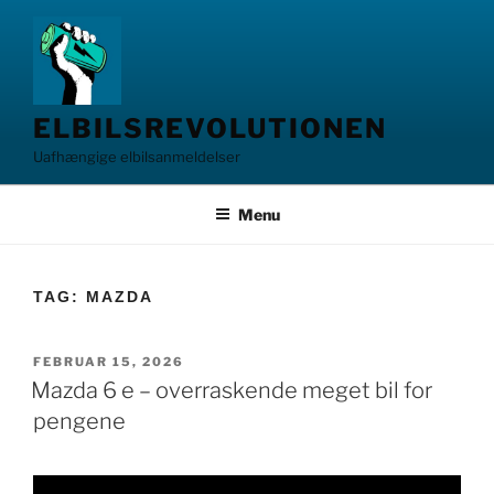
Videre
til
indhold
ELBILSREVOLUTIONEN
Uafhængige elbilsanmeldelser
Menu
TAG:
MAZDA
UDGIVET
FEBRUAR 15, 2026
DEN
Mazda 6 e – overraskende meget bil for
pengene