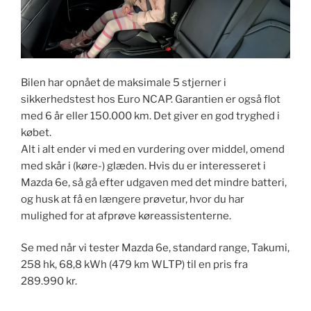
Bilen har opnået de maksimale 5 stjerner i
sikkerhedstest hos Euro NCAP. Garantien er også flot
med 6 år eller 150.000 km. Det giver en god tryghed i
købet.
Alt i alt ender vi med en vurdering over middel, omend
med skår i (køre-) glæden. Hvis du er interesseret i
Mazda 6e, så gå efter udgaven med det mindre batteri,
og husk at få en længere prøvetur, hvor du har
mulighed for at afprøve køreassiste​nterne.
Se med når vi tester Mazda 6e, standard range, Takumi,
258 hk, 68​,8 kWh (479 km WLTP) til en pris fra
289.990 kr.