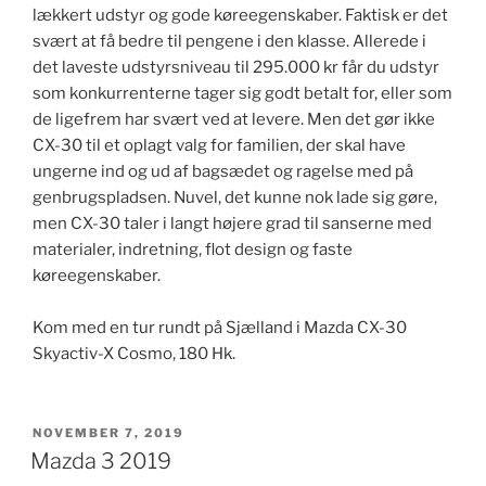
lækkert udstyr og gode køreegenskaber. Faktisk er det
svært at få bedre til pengene i den klasse. Allerede i
det laveste udstyrsniveau til 295.000 kr får du udstyr
som konkurrenterne tager sig godt betalt for, eller som
de ligefrem har svært ved at levere. Men det gør ikke
CX-30 til et oplagt valg for familien, der skal have
ungerne ind og ud af bagsædet og ragelse med på
genbrugspladsen. Nuvel, det kunne nok lade sig gøre,
men CX-30 taler i langt højere grad til sanserne med
materialer, indretning, flot design og faste
køreegenskaber.
Kom med en tur rundt på Sjælland i Mazda CX-30
Skyactiv-X Cosmo, 180 Hk.
UDGIVET
NOVEMBER 7, 2019
DEN
Mazda 3 2019