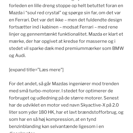
forleden en lille dreng stoppe op helt betuttet foran en
Mazda i “soul red crystal” og spørge sin far, om det var
en Ferrari. Det var det ikke – men det fuldendte design
fortsætter ind i kabinen – modsat Ferrari – med rene
linjer og gennemtænkt funktionalitet. Mazda er klart et
mærke, der har opgivet at kredse for masserne og i
stedet vil sparke dæk med premiummærker som BMW
og Audi.
[expand title=”Læs mere”]
For det andet, så går Mazdas ingeniører mod trenden
med små turbo-motorer. I stedet for optimerer de
forbruget og udledning på de større motorer. Senest
har de udviklet en motor ved navn Skyactive-X på 2.0
liter som yder 180 HK, har et lavt brændstofforbrug, og
som har en så høj kompression, at en tynd
benzinblanding kan selvantænde ligesom i en