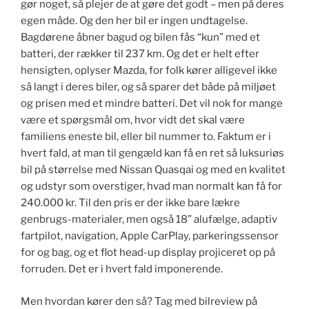
gør noget, så plejer de at gøre det godt – men på deres
egen måde. Og den her bil er ingen undtagelse.
Bagdørene åbner bagud og bilen fås “kun” med et
batteri, der rækker til 237 km. Og det er helt efter
hensigten, oplyser Mazda, for folk kører alligevel ikke
så langt i deres biler, og så sparer det både på miljøet
og prisen med et mindre batteri. Det vil nok for mange
være et spørgsmål om, hvor vidt det skal være
familiens eneste bil, eller bil nummer to. Faktum er i
hvert fald, at man til gengæld kan få en ret så luksuriøs
bil på størrelse med Nissan Quasqai og med en kvalitet
og udstyr som overstiger, hvad man normalt kan få for
240.000 kr. Til den pris er der ikke bare lækre
genbrugs-materialer, men også 18” alufælge, adaptiv
fartpilot, navigation, Apple CarPlay, parkeringssensor
for og bag, og et flot head-up display projiceret op på
forruden. Det er i hvert fald imponerende.
Men hvordan kører den så? Tag med bilreview på