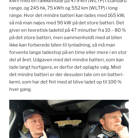
kWh med en rækkevidde på 479 km (WLTP) i standard
range, og 245 hk, 75 kWh og 552 km (WLTP) i long
range. Hvor det mindre batteri kan lades med 165 kW,
så må man nøjes med 90 kW på det store batteri. Det
giver en teoretisk ladetid på 47 minutter fra 10 – 80 %
på det store batteri, men sammenholdt med at bilen
ikke kan forberede bilen til lynladning, så må man
forvente lange ladestop på en time eller mere i en stor
del af året. Udgaven med det mindre batteri, som kan
lade langt hurtigere, er derfor det oplagte valg. Med
det mindre batteri er der desuden tale om en batteri-
kemi, som har det fint med at blive ladet op til 100 %
hver gang.