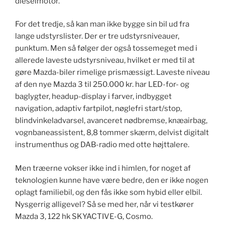
dieselmotor.
For det tredje, så kan man ikke bygge sin bil ud fra
lange udstyrslister. Der er tre udstyrsniveauer,
punktum. Men så følger der også tossemeget med i
allerede laveste udstyrsniveau, hvilket er med til at
gøre Mazda-biler rimelige prismæssigt. Laveste niveau
af den nye Mazda 3 til 250.000 kr. har LED-for- og
baglygter, headup-display i farver, indbygget
navigation, adaptiv fartpilot, nøglefri start/stop,
blindvinkeladvarsel, avanceret nødbremse, knæairbag,
vognbaneassistent, 8,8 tommer skærm, delvist digitalt
instrumenthus og DAB-radio med otte højttalere.
Men træerne vokser ikke ind i himlen, for noget af
teknologien kunne have være bedre, den er ikke nogen
oplagt familiebil, og den fås ikke som hybid eller elbil.
Nysgerrig alligevel? Så se med her, når vi testkører
Mazda 3, 122 hk SKYACTIVE-G, Cosmo.