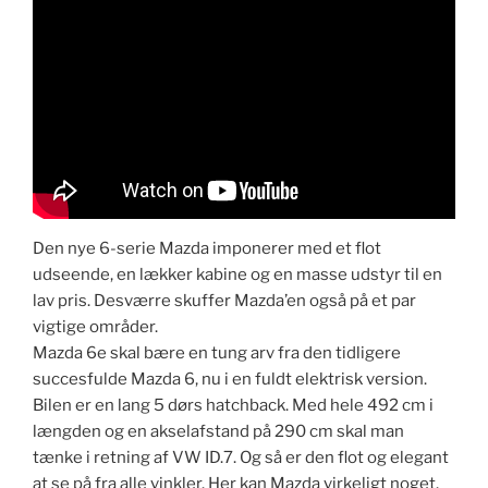
​Den nye 6-serie Mazda imponerer med et flot
udseende, en lækker kabine og en masse udstyr til en
lav pris. Desværre skuffer Mazda’en også på et par
vigtige områder.
Mazda 6e skal bære en tung arv fra den tidligere
succesfulde Mazda 6, nu i en fuldt elektrisk version.
Bilen er en lang 5 dørs hatchback. Med hele 492 cm i
længden og en akselafstand på 290 cm skal man
tænke i retning af VW ID.7. Og så er den flot og elegant
at se på fra alle vinkler. Her kan Mazda virkeligt noget.