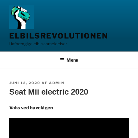
Videre
til
indhold
ELBILSREVOLUTIONEN
Uafhængige elbilsanmeldelser
Menu
UDGIVET
JUNI 12, 2020
AF
ADMIN
DEN
Seat Mii electric 2020
Vaks ved havelågen