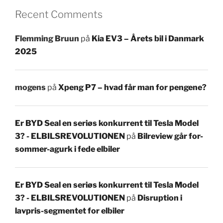
Recent Comments
Flemming Bruun
på
Kia EV3 – Årets bil i Danmark
2025
mogens
på
Xpeng P7 – hvad får man for pengene?
Er BYD Seal en seriøs konkurrent til Tesla Model
3? - ELBILSREVOLUTIONEN
på
Bilreview går for-
sommer-agurk i fede elbiler
Er BYD Seal en seriøs konkurrent til Tesla Model
3? - ELBILSREVOLUTIONEN
på
Disruption i
lavpris-segmentet for elbiler