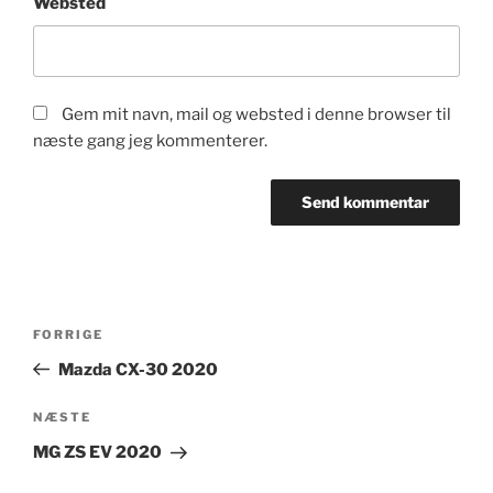
Websted
Gem mit navn, mail og websted i denne browser til
næste gang jeg kommenterer.
Indlægsnavigation
Forrige
FORRIGE
indlæg
Mazda CX-30 2020
Næste
NÆSTE
indlæg
MG ZS EV 2020