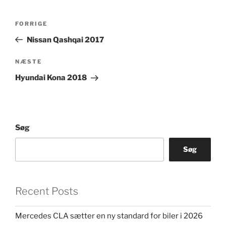
Indlægsnavigation
Forrige
FORRIGE
indlæg
Nissan Qashqai 2017
Næste
NÆSTE
indlæg
Hyundai Kona 2018
Søg
Søg
Recent Posts
Mercedes CLA sætter en ny standard for biler i 2026