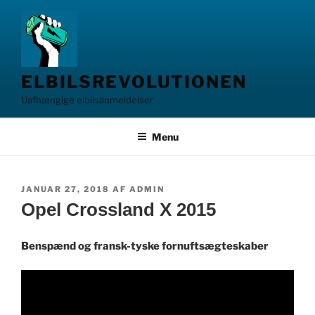
Videre
til
indhold
ELBILSREVOLUTIONEN
Uafhængige elbilsanmeldelser
Menu
UDGIVET
JANUAR 27, 2018
AF
ADMIN
DEN
Opel Crossland X 2015
Benspænd og fransk-tyske fornuftsægteskaber