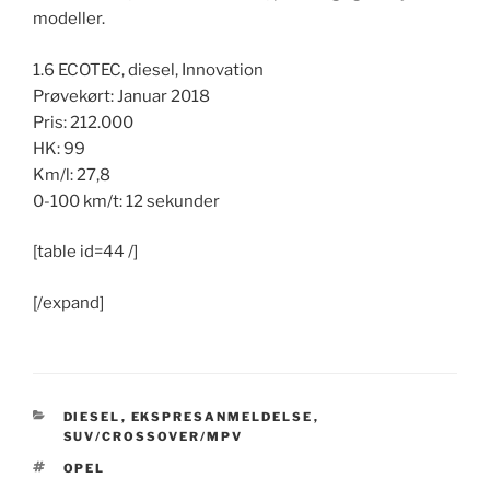
modeller.
1.6 ECOTEC, diesel, Innovation
Prøvekørt: Januar 2018
Pris: 212.000
HK: 99
Km/l: 27,8
0-100 km/t: 12 sekunder
[table id=44 /]
[/expand]
KATEGORIER
DIESEL
,
EKSPRESANMELDELSE
,
SUV/CROSSOVER/MPV
TAGS
OPEL