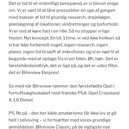
Det er tid til et ordentligt benspænd, er vi blevet enige
om. Vi er vant til at låne pressebiler en uge af gangen
med masser af tid til grundig research, drejebøger,
planlægning af lokationer, vindretninger og lysforhold.
Vi er ved at køre fast i en rille. Så nu stopper vi lige
festen. Nyt koncept. En bil, 1 time, vi ved ikke hvilken, så
vi har ikke forberedt noget, ingen research, ingen
planer, ingen tid til skift af mikrofoner, og vi er nød til at
begynde med at optage fra vi ser bilen. Øh, bøh.. Det er
førstehåndsindtryk, det er lige på, og det er uden filter,
det er Bilreview Ekspres!
Se med når Bilreview rammer den førstefødte Opel i
fornuftsægteskabet med franske PSA: Opel Crossland
X, 1.6 Diesel
PS. Ro på – den her kåde amatørisme får ikke lov at gå
helt i selvsving – vi fortsætter med vores grundige
anmeldelser, Bilreview Classic, på de vigtigste nye