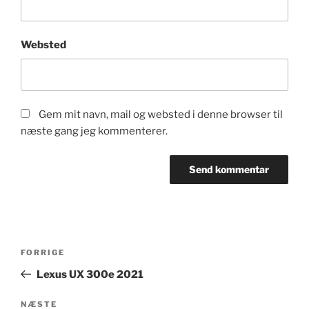
Websted
Gem mit navn, mail og websted i denne browser til
næste gang jeg kommenterer.
Indlægsnavigation
Forrige
FORRIGE
indlæg
Lexus UX 300e 2021
Næste
NÆSTE