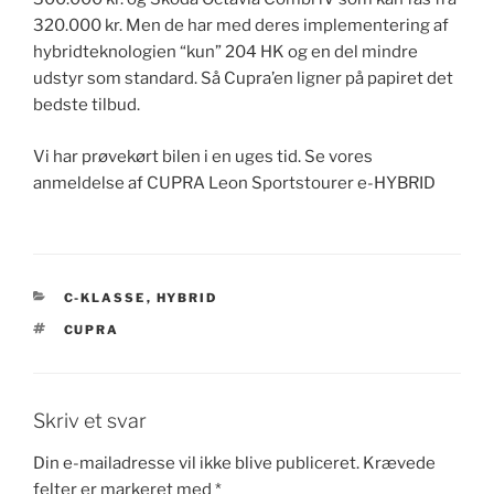
320.000 kr. Men de har med deres implementering af
hybridteknologien “kun” 204 HK og en del mindre
udstyr som standard. Så Cupra’en ligner på papiret det
bedste tilbud.
Vi har prøvekørt bilen i en uges tid. Se vores
anmeldelse af CUPRA Leon Sportstourer e-HYBRID
KATEGORIER
C-KLASSE
,
HYBRID
TAGS
CUPRA
Skriv et svar
Din e-mailadresse vil ikke blive publiceret.
Krævede
felter er markeret med
*