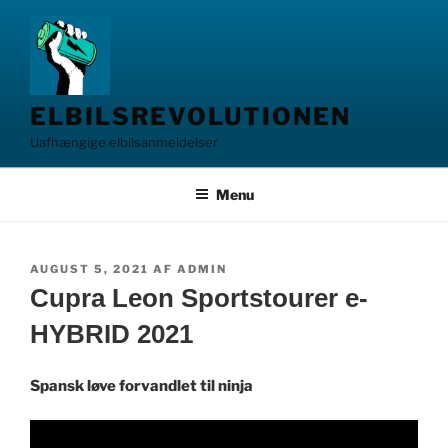
Videre
til
indhold
ELBILSREVOLUTIONEN
Uafhængige elbilsanmeldelser
Menu
UDGIVET
AUGUST 5, 2021
AF
ADMIN
DEN
Cupra Leon Sportstourer e-
HYBRID 2021
Spansk løve forvandlet til ninja