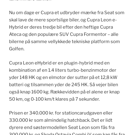
Nu om dage er Cupra et udbryder-mærke fra Seat som
skal lave de mere sportslige biler, og Cupra Leon e-
Hybrid er deres tredje bil efter den heftige Cupra
Ateca og den populære SUV Cupra Formentor – alle
bilerne på samme vellykkede tekniske platform som
Golfen.
Cupra Leon eHybrid er en plugin-hybrid med en
kombination af en 1.4 liters turbo-benzinmotor der
yder 148 HK og en elmotor der sutter på et 12,8 kW
batteri og tilsammen yder de 245 HK. Så vejer bilen
også knap 1600 kg. Rækkevidden på el alene er knap
50 km, og 0-100 km/t klares på 7 sekunder.
Prisen er 340.000 kr. for stationcarudgaven eller
330.000 kr som almindelig hatchback. Det er lidt
dyrere end søstermodellen Seat Leon som fås fra
300.000 kr. og Skoda Octavia Combi iV som kan fås fra