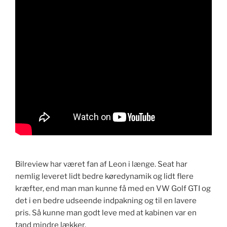
Bilreview har været fan af Leon i længe. Seat har
nemlig leveret lidt bedre køredynamik og lidt flere
kræfter, end man man kunne få med en VW Golf GTI og
det i en bedre udseende indpakning og til en lavere
pris. Så kunne man godt leve med at kabinen var en
tand mindre lækker.